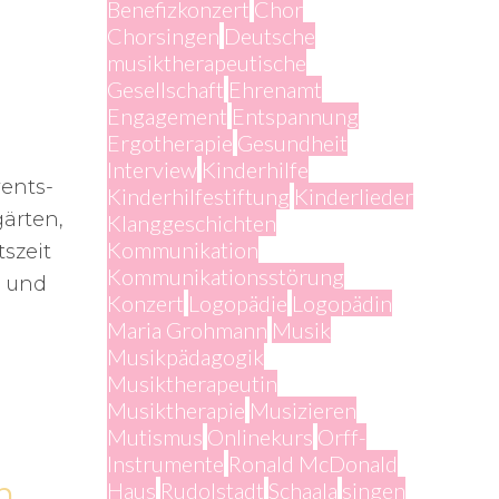
Benefizkonzert
Chor
Chorsingen
Deutsche
musiktherapeutische
Gesellschaft
Ehrenamt
Engagement
Entspannung
Ergotherapie
Gesundheit
Interview
Kinderhilfe
ents-
Kinderhilfestiftung
Kinderlieder
ärten,
Klanggeschichten
Kommunikation
szeit
Kommunikationsstörung
t und
Konzert
Logopädie
Logopädin
Maria Grohmann
Musik
Musikpädagogik
Musiktherapeutin
Musiktherapie
Musizieren
Mutismus
Onlinekurs
Orff-
Instrumente
Ronald McDonald
n
Haus
Rudolstadt
Schaala
singen