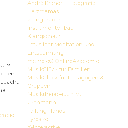
André Kranert - Fotografie
Herzmamas
Klangbruder
Instrumentenbau
Klangschatz
Lotuslicht Meditation und
Entspannung
memole® OnlineAkademie
kurs
MusikGlück für Familien
worben
MusikGlück für Pädagogen &
 gedacht
Gruppen
he
Musiktherapeutin M.
Grohmann
Talking Hands
Tyrosize
X-Interactive