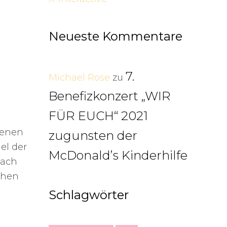
Neueste Kommentare
7.
Michael Rose
zu
Benefizkonzert „WIR
FÜR EUCH“ 2021
benen
zugunsten der
el der
McDonald’s Kinderhilfe
nach
chen
Schlagwörter