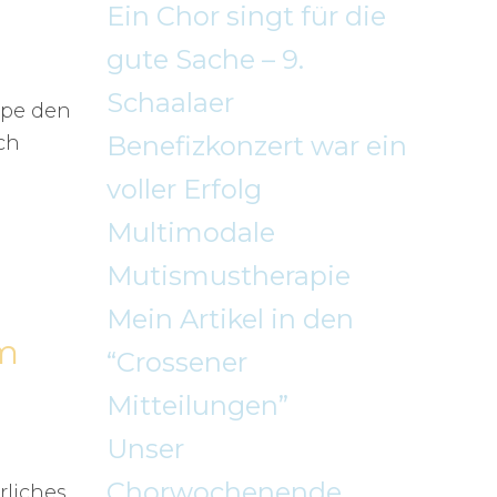
Ein Chor singt für die
gute Sache – 9.
Schaalaer
ppe den
Benefizkonzert war ein
ch
voller Erfolg
Multimodale
Mutismustherapie
Mein Artikel in den
m
“Crossener
Mitteilungen”
Unser
Chorwochenende
rliches