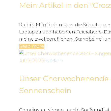
Mein Artikel in den "Cro
Rubrik: Mitgliedern über die Schulter g
Laptop zu und habe nun Feierabend. Das 
meine zwei beruflichen „Standbeine“ unt
Read more
Juli 3, 2023
by
Maria
Unser Chorwochenende 
Sonnenschein
Gemeinsam singen macht Spaß und ist g