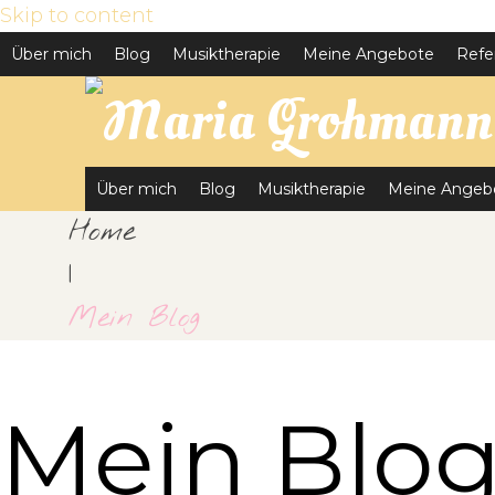
Skip to content
Über mich
Blog
Musiktherapie
Meine Angebote
Refe
Über mich
Blog
Musiktherapie
Meine Angeb
Home
|
Mein Blog
Mein Blo