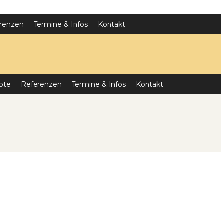
renzen
Termine & Infos
Kontakt
ote
Referenzen
Termine & Infos
Kontakt
g