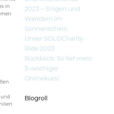
s in
2023 – Singen und
ahmen
Wandern im
Sonnenschein
Unser SOLOCharity
Ride 2023
Rückblick: So lief mein
3-wöchiger
Onlinekurs!
oßen
 und
Blogroll
ilien