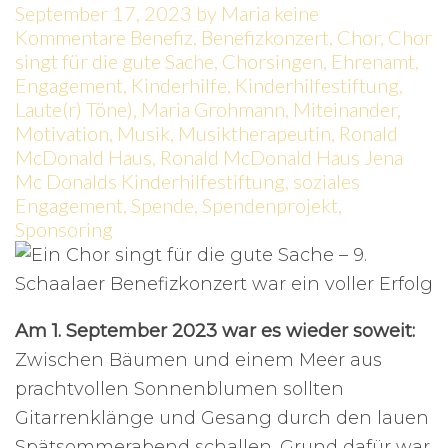
September 17, 2023
by
Maria
keine
Kommentare
Benefiz
,
Benefizkonzert
,
Chor
,
Chor
singt für die gute Sache
,
Chorsingen
,
Ehrenamt
,
Engagement
,
Kinderhilfe
,
Kinderhilfestiftung
,
Laute(r) Töne)
,
Maria Grohmann
,
Miteinander
,
Motivation
,
Musik
,
Musiktherapeutin
,
Ronald
McDonald Haus
,
Ronald McDonald Haus Jena
Mc Donalds Kinderhilfestiftung
,
soziales
Engagement
,
Spende
,
Spendenprojekt
,
Sponsoring
Am 1. September 2023 war es wieder soweit:
Zwischen Bäumen und einem Meer aus
prachtvollen Sonnenblumen sollten
Gitarrenklänge und Gesang durch den lauen
Spätsommerabend schallen. Grund dafür war