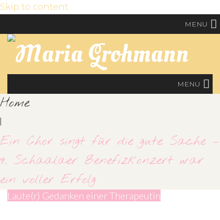
Skip to content
MENU
MENU
Home
|
Ein Chor singt für die gute Sache –
9. Schaalaer Benefizkonzert war
ein voller Erfolg
Laute(r) Gedanken einer Therapeutin