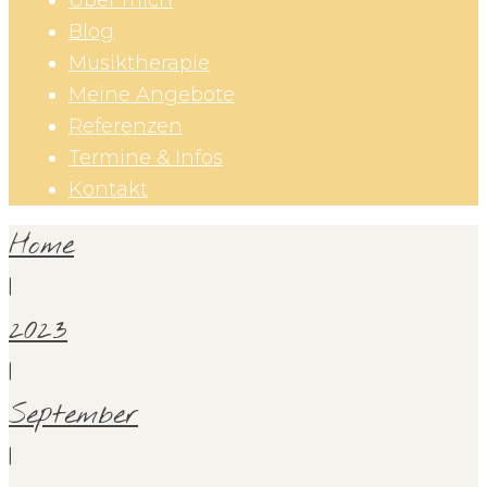
Über mich
Blog
Musiktherapie
Meine Angebote
Referenzen
Termine & Infos
Kontakt
Home
|
2023
|
September
|