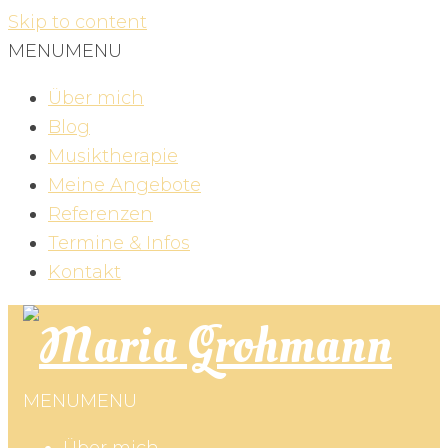
Skip to content
MENU
MENU
Über mich
Blog
Musiktherapie
Meine Angebote
Referenzen
Termine & Infos
Kontakt
MENU
MENU