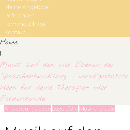
Meine Angebote
Referenzen
Termine & Infos
Kontakt
Home
|
Musik auf den vier Ebenen der
Sprachentwicklung – musikgestützte
Ideen für deine Therapie- oder
Förderstunde
Anwendungsideen
Logopädie
Musiktherapie