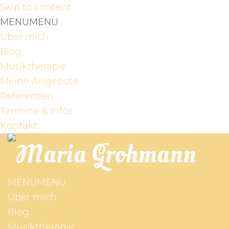
Skip to content
MENU
MENU
Über mich
Blog
Musiktherapie
Meine Angebote
Referenzen
Termine & Infos
Kontakt
MENU
MENU
Über mich
Blog
Musiktherapie