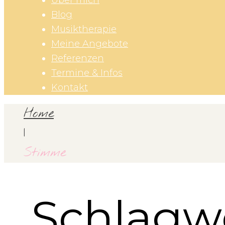
Über mich
Blog
Musiktherapie
Meine Angebote
Referenzen
Termine & Infos
Kontakt
Home
|
Stimme
Schlagw