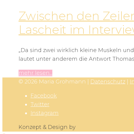
Zwischen den Zeile
Lascheit im Intervi
„Da sind zwei wirklich kleine Muskeln und
lautet unter anderem die Antwort Thomas
mehr lesen...
© 2026 Maria Grohmann |
Datenschutz
|
I
Facebook
Twitter
Instagram
Konzept & Design by
X-Interactive