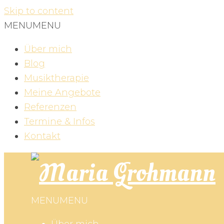
Skip to content
MENU
MENU
Über mich
Blog
Musiktherapie
Meine Angebote
Referenzen
Termine & Infos
Kontakt
MENU
MENU