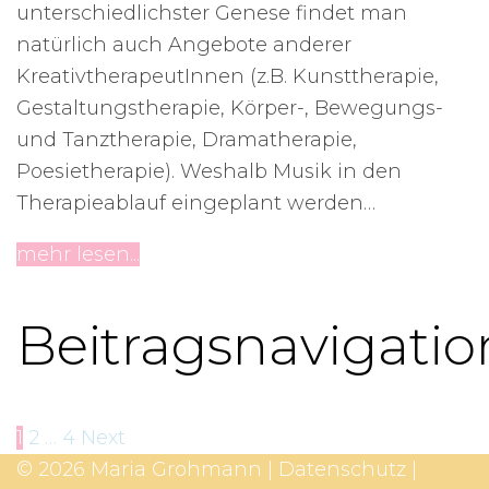
unterschiedlichster Genese findet man
natürlich auch Angebote anderer
KreativtherapeutInnen (z.B. Kunsttherapie,
Gestaltungstherapie, Körper-, Bewegungs-
und Tanztherapie, Dramatherapie,
Poesietherapie). Weshalb Musik in den
Therapieablauf eingeplant werden…
mehr lesen...
Beitragsnavigatio
1
2
…
4
Next
© 2026 Maria Grohmann |
Datenschutz
|