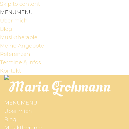
Skip to content
MENU
MENU
Über mich
Blog
Musiktherapie
Meine Angebote
Referenzen
Termine & Infos
Kontakt
MENU
MENU
Über mich
Blog
Musiktherapie