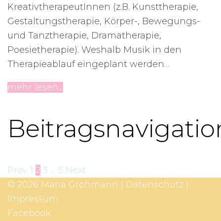
KreativtherapeutInnen (z.B. Kunsttherapie,
Gestaltungstherapie, Körper-, Bewegungs-
und Tanztherapie, Dramatherapie,
Poesietherapie). Weshalb Musik in den
Therapieablauf eingeplant werden…
mehr lesen...
Beitragsnavigatio
Prev
1
2
3
…
5
Next
© 2026 Maria Grohmann |
Datenschutz
|
Impressum
Facebook