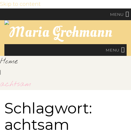
Skip to content
MENU
MENU
Home
|
achtsam
Schlagwort:
achtsam