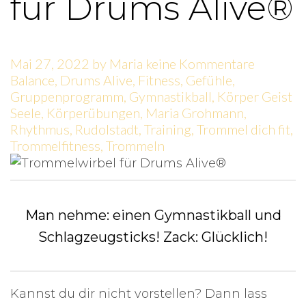
für Drums Alive®
Mai 27, 2022
by
Maria
keine Kommentare
Balance
,
Drums Alive
,
Fitness
,
Gefühle
,
Gruppenprogramm
,
Gymnastikball
,
Körper Geist
Seele
,
Körperübungen
,
Maria Grohmann
,
Rhythmus
,
Rudolstadt
,
Training
,
Trommel dich fit
,
Trommelfitness
,
Trommeln
Man nehme: einen Gymnastikball und
Schlagzeugsticks! Zack: Glücklich!
Kannst du dir nicht vorstellen? Dann lass