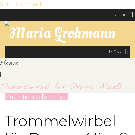
Skip to content
MENU
MENU
Home
|
Trommelwirbel für Drums Alive®
Musiktherapie
Sonstiges
Trommelwirbel