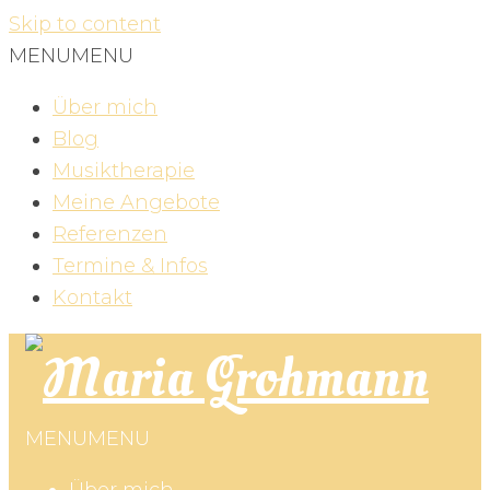
Skip to content
MENU
MENU
Über mich
Blog
Musiktherapie
Meine Angebote
Referenzen
Termine & Infos
Kontakt
MENU
MENU