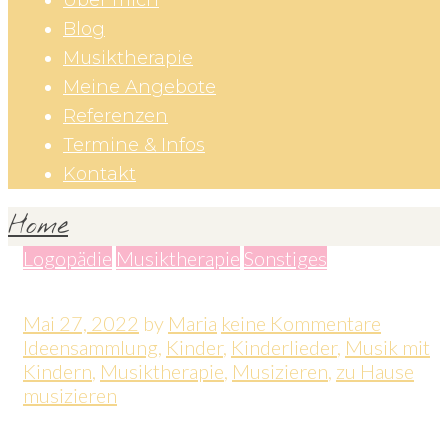
Über mich
Blog
Musiktherapie
Meine Angebote
Referenzen
Termine & Infos
Kontakt
Home
Logopädie
Musiktherapie
Sonstiges
Mai 27, 2022
by
Maria
keine Kommentare
Ideensammlung
,
Kinder
,
Kinderlieder
,
Musik mit
Kindern
,
Musiktherapie
,
Musizieren
,
zu Hause
musizieren