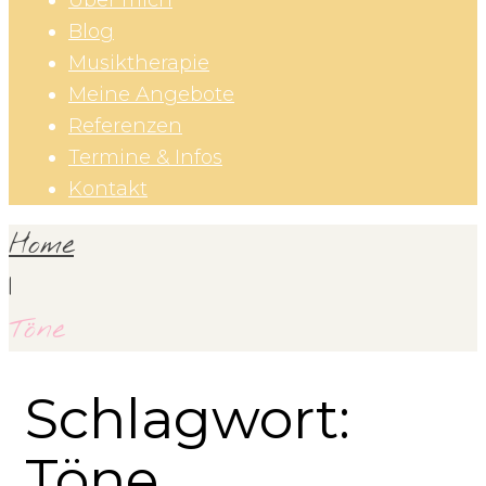
Über mich
Blog
Musiktherapie
Meine Angebote
Referenzen
Termine & Infos
Kontakt
Home
|
Töne
Schlagwort:
Töne