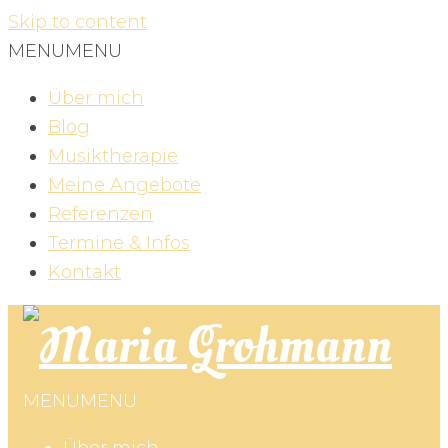
Skip to content
MENU
MENU
Über mich
Blog
Musiktherapie
Meine Angebote
Referenzen
Termine & Infos
Kontakt
MENU
MENU