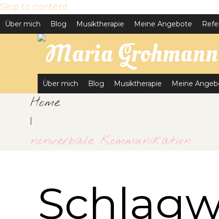
Skip to content
Über mich
Blog
Musiktherapie
Meine Angebote
Refe
Über mich
Blog
Musiktherapie
Meine Angeb
Home
|
nonverbale Kommunikation
Schlagw