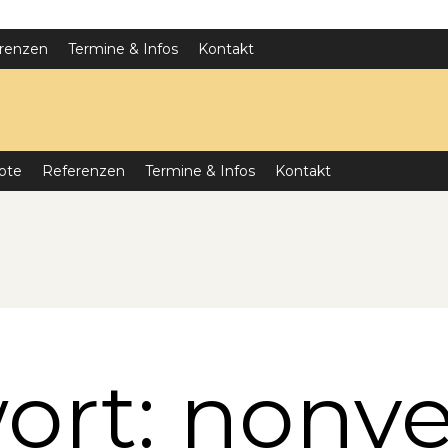
renzen
Termine & Infos
Kontakt
ote
Referenzen
Termine & Infos
Kontakt
ort: nonve