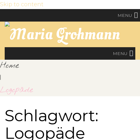
Skip to content
MENU
MENU
Home
|
Logopäde
Schlagwort:
Logopäde