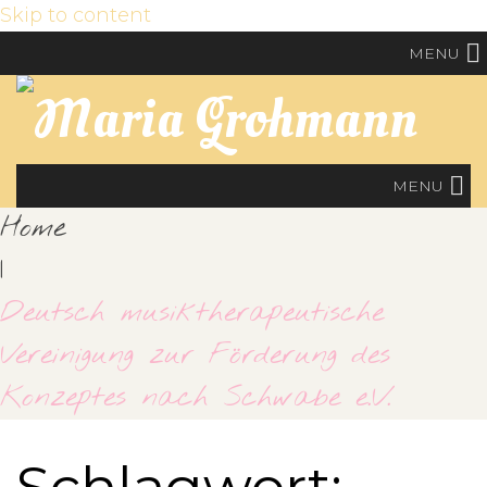
Skip to content
MENU
MENU
Home
|
Deutsch musiktherapeutische
Vereinigung zur Förderung des
Konzeptes nach Schwabe e.V.