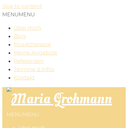
Skip to content
MENU
MENU
Über mich
Blog
Musiktherapie
Meine Angebote
Referenzen
Termine & Infos
Kontakt
MENU
MENU