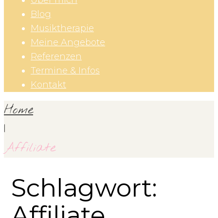
Über mich
Blog
Musiktherapie
Meine Angebote
Referenzen
Termine & Infos
Kontakt
Home
|
Affiliate
Schlagwort:
Affiliate