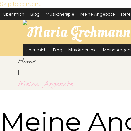
Skip to content
Über mich
Blog
Musiktherapie
Meine Angebote
Refe
Über mich
Blog
Musiktherapie
Meine Angeb
Home
|
Meine Angebote
Meine An